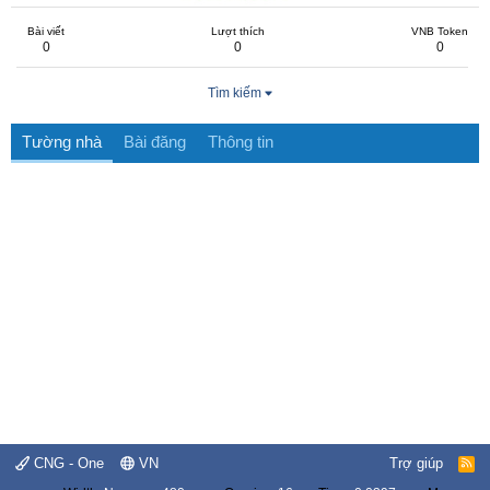
Bài viết
Lượt thích
VNB Token
0
0
0
Tìm kiếm
Tường nhà
Bài đăng
Thông tin
CNG - One
VN
Trợ giúp
R
S