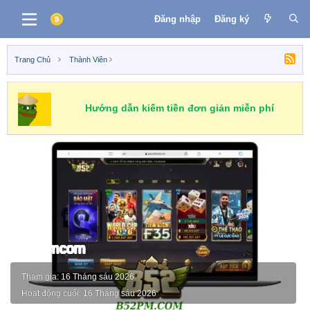
Đăng nhập
Đăng ký
Trang Chủ
Thành Viên
Hướng dẫn kiếm tiền đơn giản miễn phí
b52pmcom
Tham gia
16 Tháng sáu 2026
Hoạt động cuối
16 Tháng sáu 2026