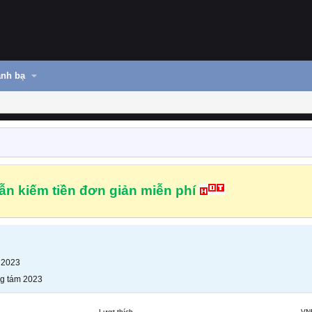
nh bạ
n kiếm tiền đơn giản miễn phí
 2023
g tám 2023
Lượt thích
VN