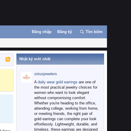
Đăng nhập
Đăng ký
Tìm kiếm
Nhật ký mới nhất
siriusjewelers
Binance
MEXC
A
daily wear gold earrings
are one of
the most practical jewelry choices for
women who want to look elegant
without compromising comfort.
Whether you're heading to the office,
attending college, working from home,
or meeting friends, the right pair of
gold earrings can complete your look
effortlessly. Lightweight, durable, and
timeless, these earrings are designed
B Token