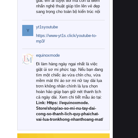
giác êm ái tuyệt đối mà còn là điểm
nhấn nghệ thuật giúp tôn lên vẻ đẹp
sang trọng cho toàn bộ kiến trúc nội
thất.
yt1syoutube
Tuy nhiên, giữa thị trường đa dạng
Y
với vô vàn thương hiệu và mẫu mã
https://www-yt1s.click/youtube-to-
như hiện nay, làm thế nào để chọn
mp3/
được những bộ chăn ga gối đệm cao
cấp thực sự chất lượng, phù hợp với
equinoxmode
khí hậu và nhu cầu sử dụng của gia
đình? Hãy cùng chúng tôi đi tìm lời
Đi làm hàng ngày ngại nhất là việc
giải đáp chi tiết qua bài viết dưới đây.
giặt ủi sơ mi phức tạp. Nếu bạn đang
tìm một chiếc áo vừa chỉn chu, vừa
1. Tại sao các gia đình hiện đại lại ưa
mềm mát thì áo sơ mi nữ tay dài lụa
chuộng chăn ga gối đệm cao cấp?
trơn không nhăn chính là lựa chọn
hoàn hảo giúp bạn giữ nét thanh lịch
Khác với các dòng sản phẩm thông
cả ngày dài. Xem chi tiết mẫu áo tại:
thường, những bộ chăn ga gối đệm
Link: Https: //equinoxmode.
cao cấp trải qua quy trình sản xuất
Store/shop/ao-so-mi-nu-tay-dai-
nghiêm ngặt từ khâu chọn lọc nguyên
cong-so-thanh-lich-quy-phaichat-
liệu tự nhiên đến công nghệ dệt
vai-lua-tronkhong-nhanthoang-mat/
nhuộm hiện đại không chứa hóa chất
độc hại. Khi sử dụng dòng sản phẩm
này, bạn sẽ cảm nhận rõ rệt sự khác