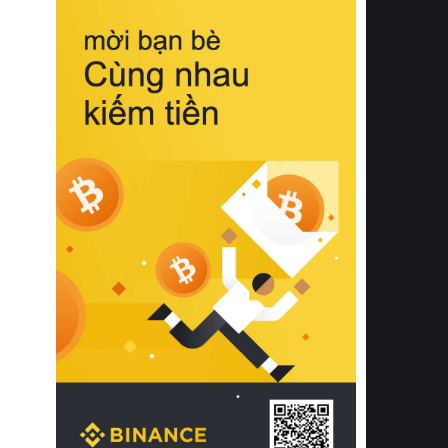
biệt từ bề mặt vải mềm mịn, khả năng
thoáng khí tuyệt vời cho đến độ đàn
hồi chuẩn xác của phần đệm nâng đỡ
cột sống.
Bên cạnh đó, việc lựa chọn các dòng
sản phẩm đạt chuẩn chất lượng quốc
tế còn giúp ngăn ngừa tình trạng kích
ứng da, hạn chế sự phát triển của vi
khuẩn và nấm mốc trong điều kiện
thời tiết nóng ẩm. Bạn có thể tìm hiểu
thêm các nghiên cứu khoa học về tác
động của giấc ngủ và môi trường
phòng ngủ đối với sức khỏe con
người tại Sleep Foundation (External
Link) để có cái nhìn toàn diện hơn.
2. Các tiêu chí vàng khi lựa chọn
chăn ga gối đệm cao cấp cho phòng
ngủ
Để sở hữu một bộ chăn ga gối đệm
cao cấp hoàn hảo cả về thẩm mỹ lẫn
công năng, người tiêu dùng cần cân
nhắc kỹ lưỡng các tiêu chí quan trọng