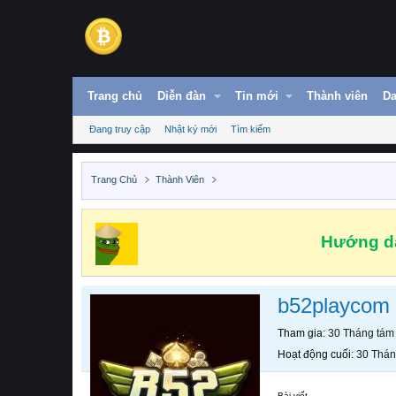
Trang chủ
Diễn đàn
Tin mới
Thành viên
Da
Đang truy cập
Nhật ký mới
Tìm kiếm
Trang Chủ
Thành Viên
Hướng dẫ
b52playcom
Tham gia
30 Tháng tám
Hoạt động cuối
30 Thán
Bài viết