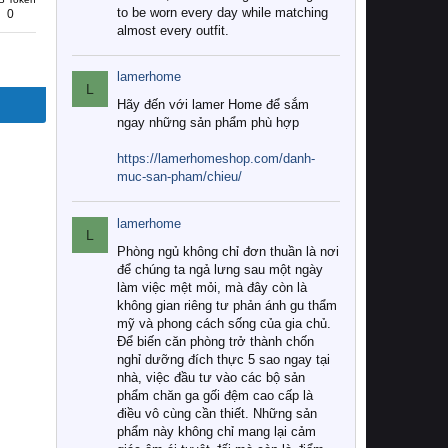
to be worn every day while matching
0
almost every outfit.
lamerhome
L
Hãy đến với lamer Home để sắm
ngay những sản phẩm phù hợp
https://lamerhomeshop.com/danh-
muc-san-pham/chieu/
lamerhome
L
Phòng ngủ không chỉ đơn thuần là nơi
để chúng ta ngả lưng sau một ngày
làm việc mệt mỏi, mà đây còn là
không gian riêng tư phản ánh gu thẩm
mỹ và phong cách sống của gia chủ.
Để biến căn phòng trở thành chốn
nghỉ dưỡng đích thực 5 sao ngay tại
nhà, việc đầu tư vào các bộ sản
phẩm chăn ga gối đệm cao cấp là
điều vô cùng cần thiết. Những sản
phẩm này không chỉ mang lại cảm