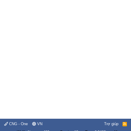
CNG - One
VN
Trợ giúp
R
S