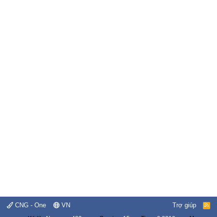
CNG - One
VN
Trợ giúp
R
S