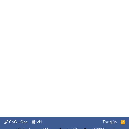
CNG - One
VN
Trợ giúp
R
S