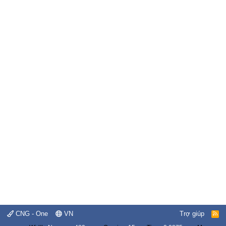
CNG - One
VN
Trợ giúp
R
S