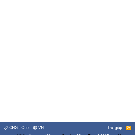
CNG - One
VN
Trợ giúp
R
S