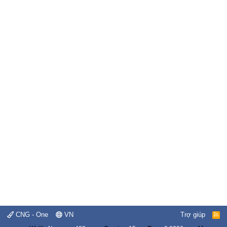
CNG - One
VN
Trợ giúp
R
S