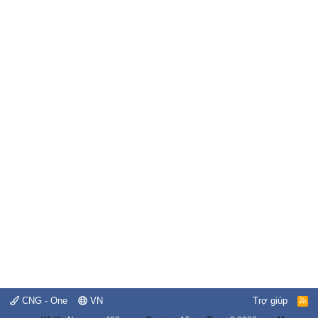
CNG - One
VN
Trợ giúp
R
S