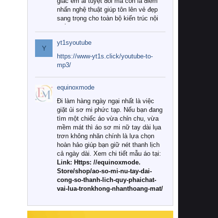
giác êm ái tuyệt đối mà còn là điểm
nhấn nghệ thuật giúp tôn lên vẻ đẹp
sang trọng cho toàn bộ kiến trúc nội
thất.
yt1syoutube
Tuy nhiên, giữa thị trường đa dạng
Y
với vô vàn thương hiệu và mẫu mã
https://www-yt1s.click/youtube-to-
như hiện nay, làm thế nào để chọn
mp3/
được những bộ chăn ga gối đệm cao
cấp thực sự chất lượng, phù hợp với
equinoxmode
khí hậu và nhu cầu sử dụng của gia
đình? Hãy cùng chúng tôi đi tìm lời
Đi làm hàng ngày ngại nhất là việc
giải đáp chi tiết qua bài viết dưới đây.
giặt ủi sơ mi phức tạp. Nếu bạn đang
tìm một chiếc áo vừa chỉn chu, vừa
1. Tại sao các gia đình hiện đại lại ưa
mềm mát thì áo sơ mi nữ tay dài lụa
chuộng chăn ga gối đệm cao cấp?
trơn không nhăn chính là lựa chọn
hoàn hảo giúp bạn giữ nét thanh lịch
Khác với các dòng sản phẩm thông
cả ngày dài. Xem chi tiết mẫu áo tại:
thường, những bộ chăn ga gối đệm
Link: Https: //equinoxmode.
cao cấp trải qua quy trình sản xuất
Store/shop/ao-so-mi-nu-tay-dai-
nghiêm ngặt từ khâu chọn lọc nguyên
cong-so-thanh-lich-quy-phaichat-
liệu tự nhiên đến công nghệ dệt
vai-lua-tronkhong-nhanthoang-mat/
nhuộm hiện đại không chứa hóa chất
độc hại. Khi sử dụng dòng sản phẩm
này, bạn sẽ cảm nhận rõ rệt sự khác