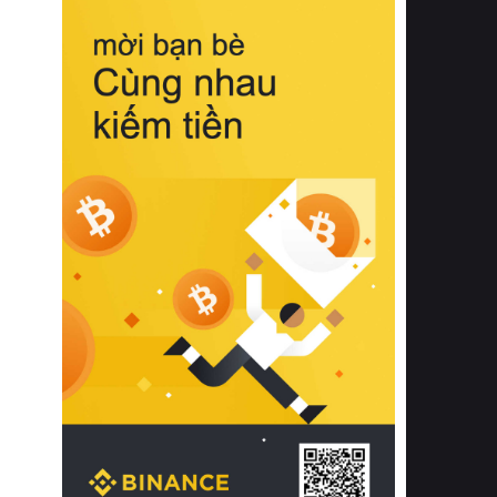
biệt từ bề mặt vải mềm mịn, khả năng
thoáng khí tuyệt vời cho đến độ đàn
hồi chuẩn xác của phần đệm nâng đỡ
cột sống.
Bên cạnh đó, việc lựa chọn các dòng
sản phẩm đạt chuẩn chất lượng quốc
tế còn giúp ngăn ngừa tình trạng kích
ứng da, hạn chế sự phát triển của vi
khuẩn và nấm mốc trong điều kiện
thời tiết nóng ẩm. Bạn có thể tìm hiểu
thêm các nghiên cứu khoa học về tác
động của giấc ngủ và môi trường
phòng ngủ đối với sức khỏe con
người tại Sleep Foundation (External
Link) để có cái nhìn toàn diện hơn.
2. Các tiêu chí vàng khi lựa chọn
chăn ga gối đệm cao cấp cho phòng
ngủ
Để sở hữu một bộ chăn ga gối đệm
cao cấp hoàn hảo cả về thẩm mỹ lẫn
công năng, người tiêu dùng cần cân
nhắc kỹ lưỡng các tiêu chí quan trọng