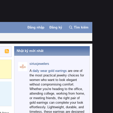
Đăng nhập
Đăng ký
Tìm kiếm
Nhật ký mới nhất
siriusjewelers
Binance
MEXC
A
daily wear gold earrings
are one of
the most practical jewelry choices for
women who want to look elegant
without compromising comfort.
Whether you're heading to the office,
attending college, working from home,
or meeting friends, the right pair of
gold earrings can complete your look
effortlessly. Lightweight, durable, and
timeless, these earrings are designed
B Token