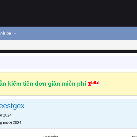
nh bạ
n kiếm tiền đơn giản miễn phí
eestgex
i 2024
g mười 2024
Lượt thích
VN