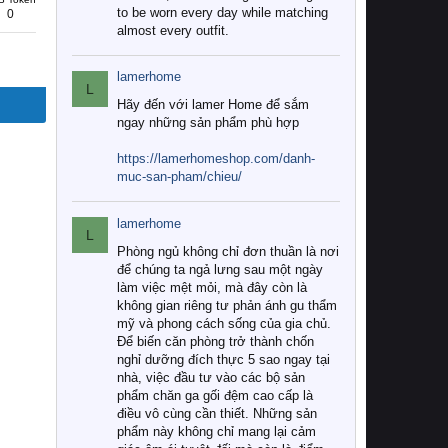
to be worn every day while matching
0
almost every outfit.
lamerhome
L
Hãy đến với lamer Home để sắm
ngay những sản phẩm phù hợp
https://lamerhomeshop.com/danh-
muc-san-pham/chieu/
lamerhome
L
Phòng ngủ không chỉ đơn thuần là nơi
để chúng ta ngả lưng sau một ngày
làm việc mệt mỏi, mà đây còn là
không gian riêng tư phản ánh gu thẩm
mỹ và phong cách sống của gia chủ.
Để biến căn phòng trở thành chốn
nghỉ dưỡng đích thực 5 sao ngay tại
nhà, việc đầu tư vào các bộ sản
phẩm chăn ga gối đệm cao cấp là
điều vô cùng cần thiết. Những sản
phẩm này không chỉ mang lại cảm