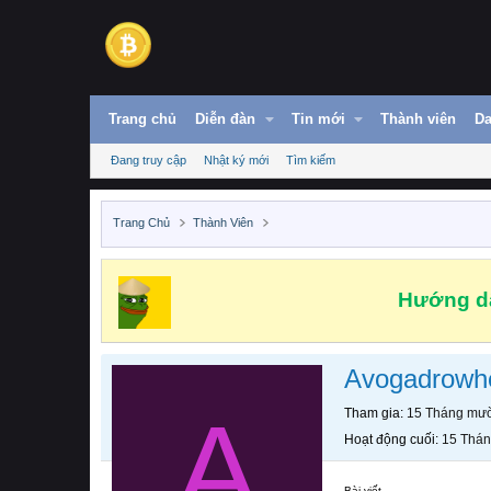
Trang chủ
Diễn đàn
Tin mới
Thành viên
Da
Đang truy cập
Nhật ký mới
Tìm kiếm
Trang Chủ
Thành Viên
Hướng dẫ
Avogadrowh
A
Tham gia
15 Tháng mườ
Hoạt động cuối
15 Thán
Bài viết