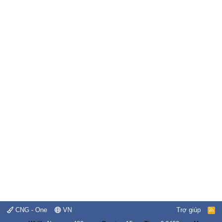
CNG - One
VN
Trợ giúp
R
S