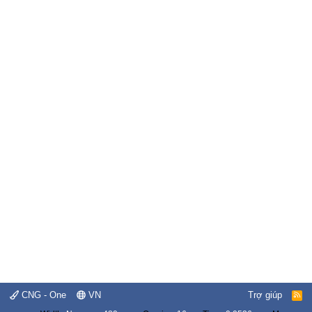
CNG - One
VN
Trợ giúp
R
S