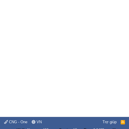
CNG - One
VN
Trợ giúp
R
S