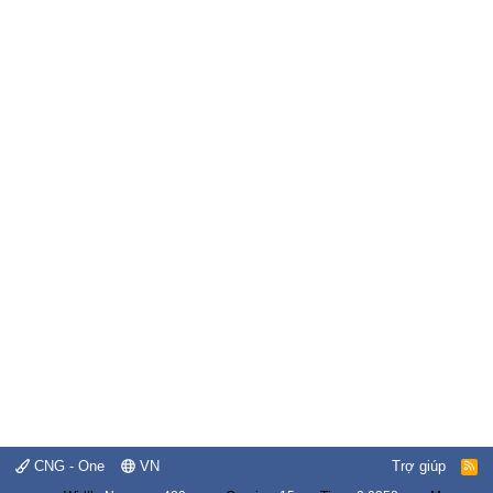
CNG - One
VN
Trợ giúp
R
S