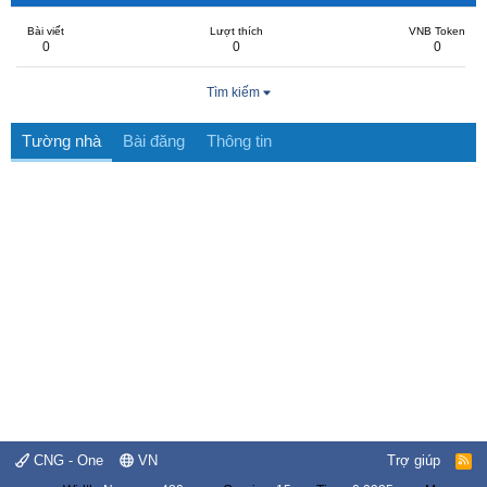
Bài viết
Lượt thích
VNB Token
0
0
0
Tìm kiếm
Tường nhà
Bài đăng
Thông tin
CNG - One
VN
Trợ giúp
R
S