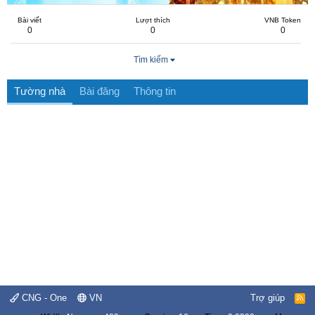
Bài viết
Lượt thích
VNB Token
0
0
0
Tìm kiếm
Tường nhà
Bài đăng
Thông tin
CNG - One
VN
Trợ giúp
R
S