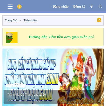
Đăng nhập
Đăng ký
Trang Chủ
Thành Viên
Hướng dẫn kiếm tiền đơn giản miễn phí
atm99diy
Tham gia
25 Tháng sáu 2026
Hoạt động cuối
25 Tháng sáu 2026