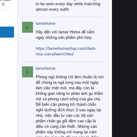
to be worn every day while matching
0
almost every outfit.
lamerhome
L
Hãy đến với lamer Home để sắm
ngay những sản phẩm phù hợp
https://lamerhomeshop.com/danh-
muc-san-pham/chieu/
lamerhome
L
Phòng ngủ không chỉ đơn thuần là nơi
để chúng ta ngả lưng sau một ngày
làm việc mệt mỏi, mà đây còn là
không gian riêng tư phản ánh gu thẩm
mỹ và phong cách sống của gia chủ.
Để biến căn phòng trở thành chốn
nghỉ dưỡng đích thực 5 sao ngay tại
nhà, việc đầu tư vào các bộ sản
phẩm chăn ga gối đệm cao cấp là
điều vô cùng cần thiết. Những sản
phẩm này không chỉ mang lại cảm