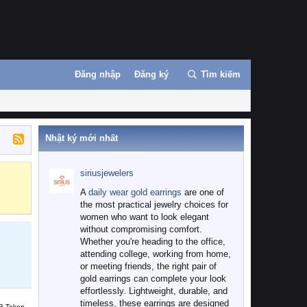
Đăng nhập
Đăng ký
Tìm kiếm
Nhật ký mới nhất
siriusjewelers
Binance
MEXC
A
daily wear gold earrings
are one of
the most practical jewelry choices for
women who want to look elegant
without compromising comfort.
Whether you're heading to the office,
attending college, working from home,
or meeting friends, the right pair of
gold earrings can complete your look
effortlessly. Lightweight, durable, and
timeless, these earrings are designed
B Token