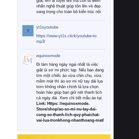
giác êm ái tuyệt đối mà còn là điểm
nhấn nghệ thuật giúp tôn lên vẻ đẹp
sang trọng cho toàn bộ kiến trúc nội
thất.
yt1syoutube
Tuy nhiên, giữa thị trường đa dạng
Y
với vô vàn thương hiệu và mẫu mã
https://www-yt1s.click/youtube-to-
như hiện nay, làm thế nào để chọn
mp3/
được những bộ chăn ga gối đệm cao
cấp thực sự chất lượng, phù hợp với
equinoxmode
khí hậu và nhu cầu sử dụng của gia
đình? Hãy cùng chúng tôi đi tìm lời
Đi làm hàng ngày ngại nhất là việc
giải đáp chi tiết qua bài viết dưới đây.
giặt ủi sơ mi phức tạp. Nếu bạn đang
tìm một chiếc áo vừa chỉn chu, vừa
1. Tại sao các gia đình hiện đại lại ưa
mềm mát thì áo sơ mi nữ tay dài lụa
chuộng chăn ga gối đệm cao cấp?
trơn không nhăn chính là lựa chọn
hoàn hảo giúp bạn giữ nét thanh lịch
Khác với các dòng sản phẩm thông
cả ngày dài. Xem chi tiết mẫu áo tại:
thường, những bộ chăn ga gối đệm
Link: Https: //equinoxmode.
cao cấp trải qua quy trình sản xuất
Store/shop/ao-so-mi-nu-tay-dai-
nghiêm ngặt từ khâu chọn lọc nguyên
cong-so-thanh-lich-quy-phaichat-
liệu tự nhiên đến công nghệ dệt
vai-lua-tronkhong-nhanthoang-mat/
nhuộm hiện đại không chứa hóa chất
độc hại. Khi sử dụng dòng sản phẩm
này, bạn sẽ cảm nhận rõ rệt sự khác