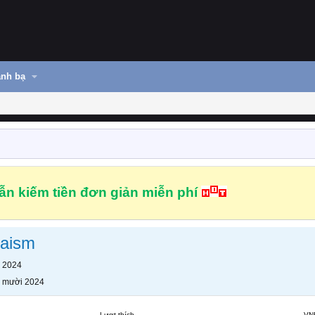
nh bạ
n kiếm tiền đơn giản miễn phí
Maism
 2024
 mười 2024
Lượt thích
VN