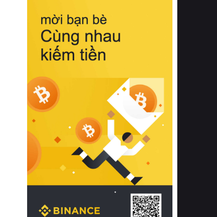
biệt từ bề mặt vải mềm mịn, khả năng
thoáng khí tuyệt vời cho đến độ đàn
hồi chuẩn xác của phần đệm nâng đỡ
cột sống.
Bên cạnh đó, việc lựa chọn các dòng
sản phẩm đạt chuẩn chất lượng quốc
tế còn giúp ngăn ngừa tình trạng kích
ứng da, hạn chế sự phát triển của vi
khuẩn và nấm mốc trong điều kiện
thời tiết nóng ẩm. Bạn có thể tìm hiểu
thêm các nghiên cứu khoa học về tác
động của giấc ngủ và môi trường
phòng ngủ đối với sức khỏe con
người tại Sleep Foundation (External
Link) để có cái nhìn toàn diện hơn.
2. Các tiêu chí vàng khi lựa chọn
chăn ga gối đệm cao cấp cho phòng
ngủ
Để sở hữu một bộ chăn ga gối đệm
cao cấp hoàn hảo cả về thẩm mỹ lẫn
công năng, người tiêu dùng cần cân
nhắc kỹ lưỡng các tiêu chí quan trọng