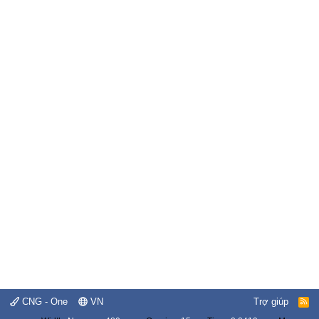
CNG - One
VN
Trợ giúp
R
S