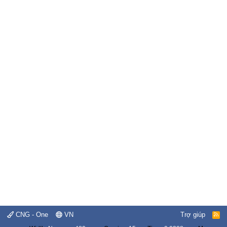
CNG - One
VN
Trợ giúp
R
S