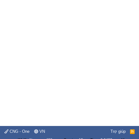
CNG - One
VN
Trợ giúp
R
S