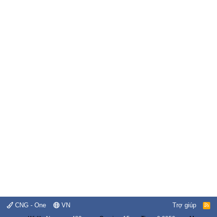
CNG - One
VN
Trợ giúp
R
S