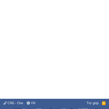
CNG - One
VN
Trợ giúp
R
S