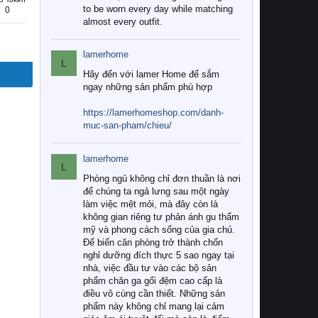
to be worn every day while matching
0
almost every outfit.
lamerhome
L
Hãy đến với lamer Home để sắm
ngay những sản phẩm phù hợp
https://lamerhomeshop.com/danh-
muc-san-pham/chieu/
lamerhome
L
Phòng ngủ không chỉ đơn thuần là nơi
để chúng ta ngả lưng sau một ngày
làm việc mệt mỏi, mà đây còn là
không gian riêng tư phản ánh gu thẩm
mỹ và phong cách sống của gia chủ.
Để biến căn phòng trở thành chốn
nghỉ dưỡng đích thực 5 sao ngay tại
nhà, việc đầu tư vào các bộ sản
phẩm chăn ga gối đệm cao cấp là
điều vô cùng cần thiết. Những sản
phẩm này không chỉ mang lại cảm