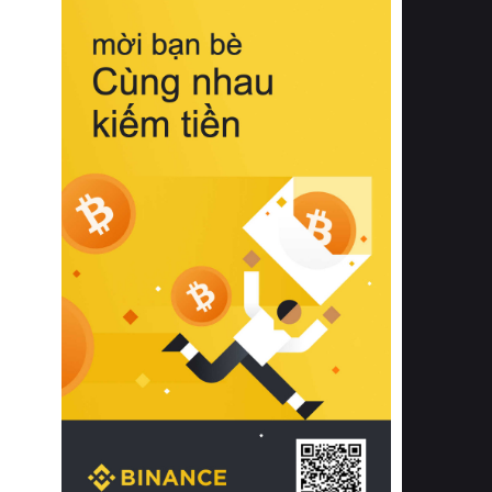
biệt từ bề mặt vải mềm mịn, khả năng
thoáng khí tuyệt vời cho đến độ đàn
hồi chuẩn xác của phần đệm nâng đỡ
cột sống.
Bên cạnh đó, việc lựa chọn các dòng
sản phẩm đạt chuẩn chất lượng quốc
tế còn giúp ngăn ngừa tình trạng kích
ứng da, hạn chế sự phát triển của vi
khuẩn và nấm mốc trong điều kiện
thời tiết nóng ẩm. Bạn có thể tìm hiểu
thêm các nghiên cứu khoa học về tác
động của giấc ngủ và môi trường
phòng ngủ đối với sức khỏe con
người tại Sleep Foundation (External
Link) để có cái nhìn toàn diện hơn.
2. Các tiêu chí vàng khi lựa chọn
chăn ga gối đệm cao cấp cho phòng
ngủ
Để sở hữu một bộ chăn ga gối đệm
cao cấp hoàn hảo cả về thẩm mỹ lẫn
công năng, người tiêu dùng cần cân
nhắc kỹ lưỡng các tiêu chí quan trọng