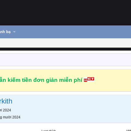
nh bạ
n kiếm tiền đơn giản miễn phí
kith
i 2024
g mười 2024
Lượt thích
VN