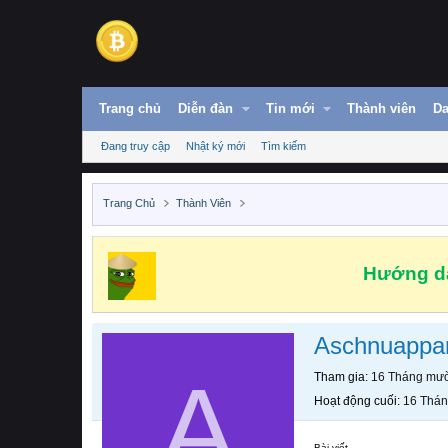
Trang chủ
Diễn đàn
Tin mới
Thành viên
Da
Đang truy cập
Nhật ký mới
Tìm kiếm
Trang Chủ
Thành Viên
Hướng dẫ
Aschnuappar
A
Tham gia
16 Tháng mườ
Hoạt động cuối
16 Thán
Bài viết