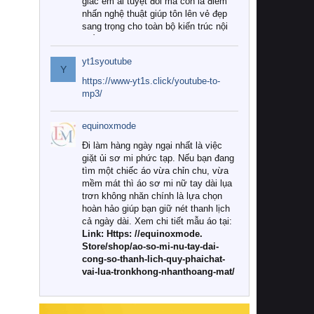
giác êm ái tuyệt đối mà còn là điểm
nhấn nghệ thuật giúp tôn lên vẻ đẹp
sang trọng cho toàn bộ kiến trúc nội
thất.
yt1syoutube
Tuy nhiên, giữa thị trường đa dạng
Y
với vô vàn thương hiệu và mẫu mã
https://www-yt1s.click/youtube-to-
như hiện nay, làm thế nào để chọn
mp3/
được những bộ chăn ga gối đệm cao
cấp thực sự chất lượng, phù hợp với
equinoxmode
khí hậu và nhu cầu sử dụng của gia
đình? Hãy cùng chúng tôi đi tìm lời
Đi làm hàng ngày ngại nhất là việc
giải đáp chi tiết qua bài viết dưới đây.
giặt ủi sơ mi phức tạp. Nếu bạn đang
tìm một chiếc áo vừa chỉn chu, vừa
1. Tại sao các gia đình hiện đại lại ưa
mềm mát thì áo sơ mi nữ tay dài lụa
chuộng chăn ga gối đệm cao cấp?
trơn không nhăn chính là lựa chọn
hoàn hảo giúp bạn giữ nét thanh lịch
Khác với các dòng sản phẩm thông
cả ngày dài. Xem chi tiết mẫu áo tại:
thường, những bộ chăn ga gối đệm
Link: Https: //equinoxmode.
cao cấp trải qua quy trình sản xuất
Store/shop/ao-so-mi-nu-tay-dai-
nghiêm ngặt từ khâu chọn lọc nguyên
cong-so-thanh-lich-quy-phaichat-
liệu tự nhiên đến công nghệ dệt
vai-lua-tronkhong-nhanthoang-mat/
nhuộm hiện đại không chứa hóa chất
độc hại. Khi sử dụng dòng sản phẩm
này, bạn sẽ cảm nhận rõ rệt sự khác