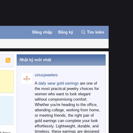
Đăng nhập
Đăng ký
Tìm kiếm
Nhật ký mới nhất
siriusjewelers
Binance
MEXC
A
daily wear gold earrings
are one of
the most practical jewelry choices for
women who want to look elegant
without compromising comfort.
Whether you're heading to the office,
attending college, working from home,
or meeting friends, the right pair of
gold earrings can complete your look
effortlessly. Lightweight, durable, and
timeless, these earrings are designed
B Token