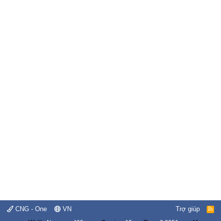
CNG - One
VN
Trợ giúp
R
S