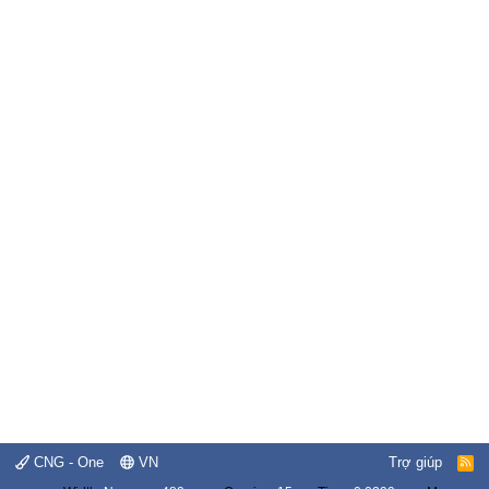
CNG - One
VN
Trợ giúp
R
S