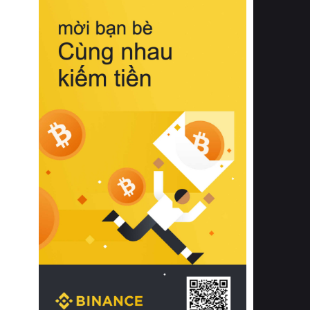
biệt từ bề mặt vải mềm mịn, khả năng
thoáng khí tuyệt vời cho đến độ đàn
hồi chuẩn xác của phần đệm nâng đỡ
cột sống.
Bên cạnh đó, việc lựa chọn các dòng
sản phẩm đạt chuẩn chất lượng quốc
tế còn giúp ngăn ngừa tình trạng kích
ứng da, hạn chế sự phát triển của vi
khuẩn và nấm mốc trong điều kiện
thời tiết nóng ẩm. Bạn có thể tìm hiểu
thêm các nghiên cứu khoa học về tác
động của giấc ngủ và môi trường
phòng ngủ đối với sức khỏe con
người tại Sleep Foundation (External
Link) để có cái nhìn toàn diện hơn.
2. Các tiêu chí vàng khi lựa chọn
chăn ga gối đệm cao cấp cho phòng
ngủ
Để sở hữu một bộ chăn ga gối đệm
cao cấp hoàn hảo cả về thẩm mỹ lẫn
công năng, người tiêu dùng cần cân
nhắc kỹ lưỡng các tiêu chí quan trọng