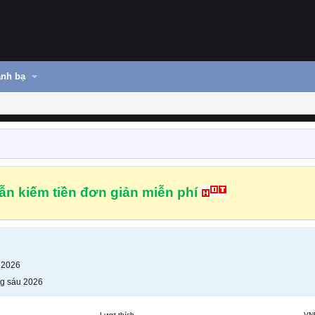
nh bạ
n kiếm tiền đơn giản miễn phí
 2026
g sáu 2026
Lượt thích
VN