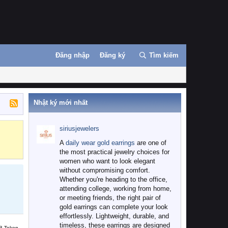
Đăng nhập
Đăng ký
Tìm kiếm
Nhật ký mới nhất
siriusjewelers
Binance
MEXC
A
daily wear gold earrings
are one of
the most practical jewelry choices for
women who want to look elegant
without compromising comfort.
Whether you're heading to the office,
attending college, working from home,
or meeting friends, the right pair of
gold earrings can complete your look
effortlessly. Lightweight, durable, and
timeless, these earrings are designed
B Token