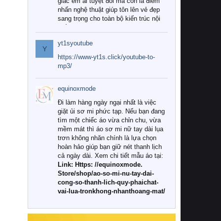
giác êm ái tuyệt đối mà còn là điểm
nhấn nghệ thuật giúp tôn lên vẻ đẹp
sang trọng cho toàn bộ kiến trúc nội
thất.
yt1syoutube
Tuy nhiên, giữa thị trường đa dạng
Y
với vô vàn thương hiệu và mẫu mã
https://www-yt1s.click/youtube-to-
như hiện nay, làm thế nào để chọn
mp3/
được những bộ chăn ga gối đệm cao
cấp thực sự chất lượng, phù hợp với
equinoxmode
khí hậu và nhu cầu sử dụng của gia
đình? Hãy cùng chúng tôi đi tìm lời
Đi làm hàng ngày ngại nhất là việc
giải đáp chi tiết qua bài viết dưới đây.
giặt ủi sơ mi phức tạp. Nếu bạn đang
tìm một chiếc áo vừa chỉn chu, vừa
1. Tại sao các gia đình hiện đại lại ưa
mềm mát thì áo sơ mi nữ tay dài lụa
chuộng chăn ga gối đệm cao cấp?
trơn không nhăn chính là lựa chọn
hoàn hảo giúp bạn giữ nét thanh lịch
Khác với các dòng sản phẩm thông
cả ngày dài. Xem chi tiết mẫu áo tại:
thường, những bộ chăn ga gối đệm
Link: Https: //equinoxmode.
cao cấp trải qua quy trình sản xuất
Store/shop/ao-so-mi-nu-tay-dai-
nghiêm ngặt từ khâu chọn lọc nguyên
cong-so-thanh-lich-quy-phaichat-
liệu tự nhiên đến công nghệ dệt
vai-lua-tronkhong-nhanthoang-mat/
nhuộm hiện đại không chứa hóa chất
độc hại. Khi sử dụng dòng sản phẩm
này, bạn sẽ cảm nhận rõ rệt sự khác