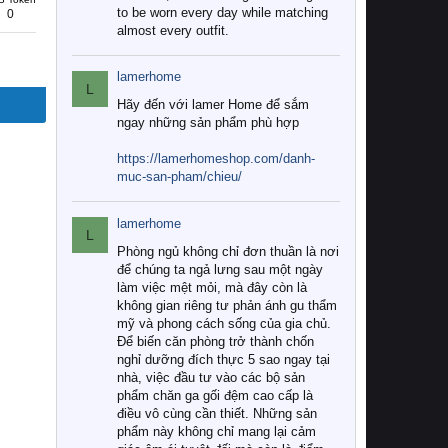
to be worn every day while matching
0
almost every outfit.
lamerhome
L
Hãy đến với lamer Home để sắm
ngay những sản phẩm phù hợp
https://lamerhomeshop.com/danh-
muc-san-pham/chieu/
lamerhome
L
Phòng ngủ không chỉ đơn thuần là nơi
để chúng ta ngả lưng sau một ngày
làm việc mệt mỏi, mà đây còn là
không gian riêng tư phản ánh gu thẩm
mỹ và phong cách sống của gia chủ.
Để biến căn phòng trở thành chốn
nghỉ dưỡng đích thực 5 sao ngay tại
nhà, việc đầu tư vào các bộ sản
phẩm chăn ga gối đệm cao cấp là
điều vô cùng cần thiết. Những sản
phẩm này không chỉ mang lại cảm