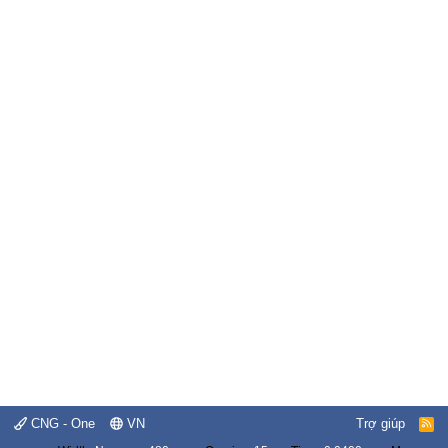
CNG - One
VN
Trợ giúp
R
S