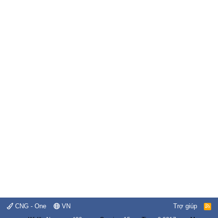
CNG - One
VN
Trợ giúp
R
S