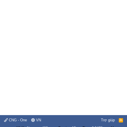
CNG - One
VN
Trợ giúp
R
S