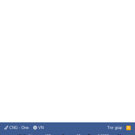
CNG - One
VN
Trợ giúp
R
S