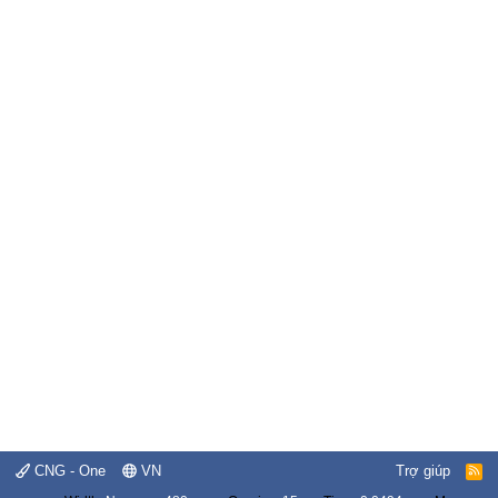
CNG - One
VN
Trợ giúp
R
S