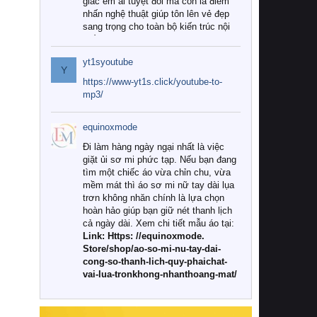
giác êm ái tuyệt đối mà còn là điểm
nhấn nghệ thuật giúp tôn lên vẻ đẹp
sang trọng cho toàn bộ kiến trúc nội
thất.
yt1syoutube
Tuy nhiên, giữa thị trường đa dạng
Y
với vô vàn thương hiệu và mẫu mã
https://www-yt1s.click/youtube-to-
như hiện nay, làm thế nào để chọn
mp3/
được những bộ chăn ga gối đệm cao
cấp thực sự chất lượng, phù hợp với
equinoxmode
khí hậu và nhu cầu sử dụng của gia
đình? Hãy cùng chúng tôi đi tìm lời
Đi làm hàng ngày ngại nhất là việc
giải đáp chi tiết qua bài viết dưới đây.
giặt ủi sơ mi phức tạp. Nếu bạn đang
tìm một chiếc áo vừa chỉn chu, vừa
1. Tại sao các gia đình hiện đại lại ưa
mềm mát thì áo sơ mi nữ tay dài lụa
chuộng chăn ga gối đệm cao cấp?
trơn không nhăn chính là lựa chọn
hoàn hảo giúp bạn giữ nét thanh lịch
Khác với các dòng sản phẩm thông
cả ngày dài. Xem chi tiết mẫu áo tại:
thường, những bộ chăn ga gối đệm
Link: Https: //equinoxmode.
cao cấp trải qua quy trình sản xuất
Store/shop/ao-so-mi-nu-tay-dai-
nghiêm ngặt từ khâu chọn lọc nguyên
cong-so-thanh-lich-quy-phaichat-
liệu tự nhiên đến công nghệ dệt
vai-lua-tronkhong-nhanthoang-mat/
nhuộm hiện đại không chứa hóa chất
độc hại. Khi sử dụng dòng sản phẩm
này, bạn sẽ cảm nhận rõ rệt sự khác