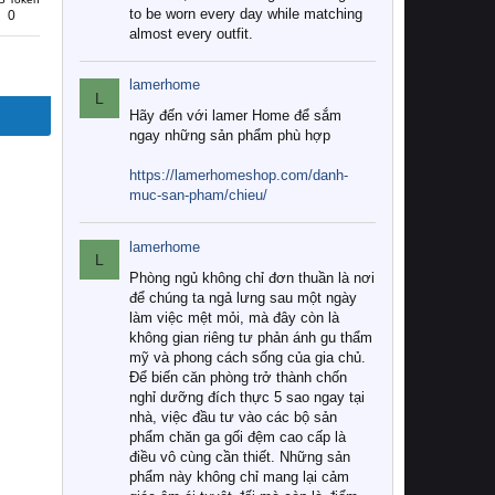
to be worn every day while matching
0
almost every outfit.
lamerhome
L
Hãy đến với lamer Home để sắm
ngay những sản phẩm phù hợp
https://lamerhomeshop.com/danh-
muc-san-pham/chieu/
lamerhome
L
Phòng ngủ không chỉ đơn thuần là nơi
để chúng ta ngả lưng sau một ngày
làm việc mệt mỏi, mà đây còn là
không gian riêng tư phản ánh gu thẩm
mỹ và phong cách sống của gia chủ.
Để biến căn phòng trở thành chốn
nghỉ dưỡng đích thực 5 sao ngay tại
nhà, việc đầu tư vào các bộ sản
phẩm chăn ga gối đệm cao cấp là
điều vô cùng cần thiết. Những sản
phẩm này không chỉ mang lại cảm