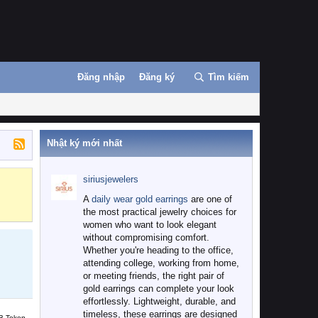
Đăng nhập
Đăng ký
Tìm kiếm
Nhật ký mới nhất
siriusjewelers
Binance
MEXC
A
daily wear gold earrings
are one of
the most practical jewelry choices for
women who want to look elegant
without compromising comfort.
Whether you're heading to the office,
attending college, working from home,
or meeting friends, the right pair of
gold earrings can complete your look
effortlessly. Lightweight, durable, and
timeless, these earrings are designed
B Token