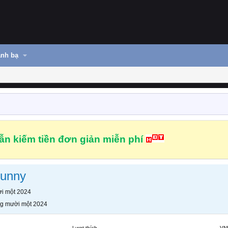
nh bạ
n kiếm tiền đơn giản miễn phí
runny
i một 2024
g mười một 2024
Lượt thích
VN