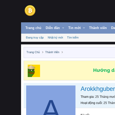
Trang chủ
Diễn đàn
Tin mới
Thành viên
Da
Đang truy cập
Nhật ký mới
Tìm kiếm
Trang Chủ
Thành Viên
Hướng dẫ
Arokkhgube
A
Tham gia
25 Tháng mườ
Hoạt động cuối
25 Thán
Bài viết