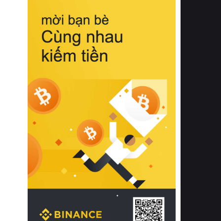
biệt từ bề mặt vải mềm mịn, khả năng
thoáng khí tuyệt vời cho đến độ đàn
hồi chuẩn xác của phần đệm nâng đỡ
cột sống.
Bên cạnh đó, việc lựa chọn các dòng
sản phẩm đạt chuẩn chất lượng quốc
tế còn giúp ngăn ngừa tình trạng kích
ứng da, hạn chế sự phát triển của vi
khuẩn và nấm mốc trong điều kiện
thời tiết nóng ẩm. Bạn có thể tìm hiểu
thêm các nghiên cứu khoa học về tác
động của giấc ngủ và môi trường
phòng ngủ đối với sức khỏe con
người tại Sleep Foundation (External
Link) để có cái nhìn toàn diện hơn.
2. Các tiêu chí vàng khi lựa chọn
chăn ga gối đệm cao cấp cho phòng
ngủ
Để sở hữu một bộ chăn ga gối đệm
cao cấp hoàn hảo cả về thẩm mỹ lẫn
công năng, người tiêu dùng cần cân
nhắc kỹ lưỡng các tiêu chí quan trọng