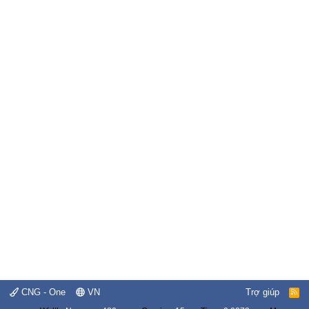
CNG - One
VN
Trợ giúp
R
S