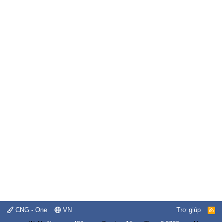
CNG - One
VN
Trợ giúp
R
S