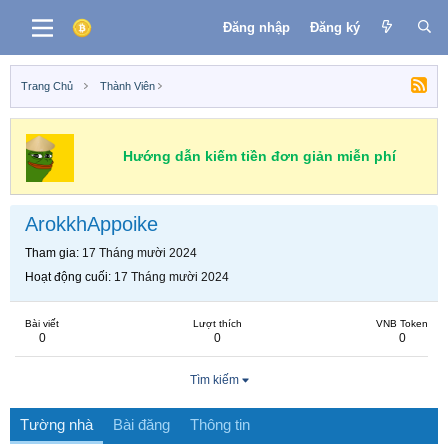
Đăng nhập
Đăng ký
Trang Chủ
Thành Viên
Hướng dẫn kiếm tiền đơn giản miễn phí
ArokkhAppoike
Tham gia
17 Tháng mười 2024
Hoạt động cuối
17 Tháng mười 2024
Bài viết
Lượt thích
VNB Token
0
0
0
Tìm kiếm
Tường nhà
Bài đăng
Thông tin