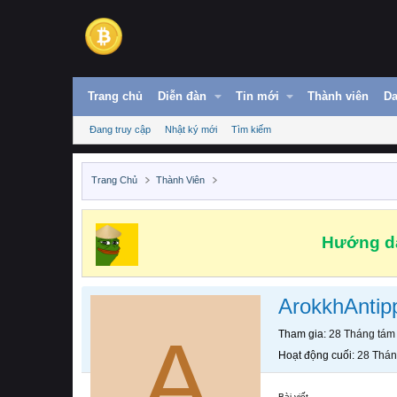
Trang chủ
Diễn đàn
Tin mới
Thành viên
Da
Đang truy cập
Nhật ký mới
Tìm kiếm
Trang Chủ
Thành Viên
Hướng dẫ
ArokkhAntip
A
Tham gia
28 Tháng tám
Hoạt động cuối
28 Thán
Bài viết