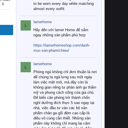
to be worn every day while matching
0
almost every outfit.
lamerhome
L
Hãy đến với lamer Home để sắm
ngay những sản phẩm phù hợp
https://lamerhomeshop.com/danh-
muc-san-pham/chieu/
lamerhome
L
Phòng ngủ không chỉ đơn thuần là nơi
để chúng ta ngả lưng sau một ngày
làm việc mệt mỏi, mà đây còn là
không gian riêng tư phản ánh gu thẩm
mỹ và phong cách sống của gia chủ.
Để biến căn phòng trở thành chốn
nghỉ dưỡng đích thực 5 sao ngay tại
nhà, việc đầu tư vào các bộ sản
phẩm chăn ga gối đệm cao cấp là
điều vô cùng cần thiết. Những sản
phẩm này không chỉ mang lại cảm