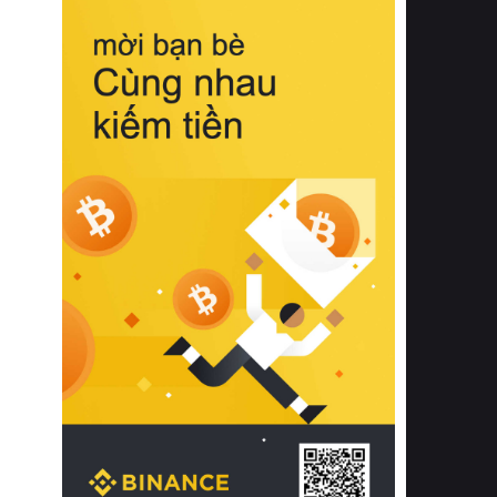
biệt từ bề mặt vải mềm mịn, khả năng
thoáng khí tuyệt vời cho đến độ đàn
hồi chuẩn xác của phần đệm nâng đỡ
cột sống.
Bên cạnh đó, việc lựa chọn các dòng
sản phẩm đạt chuẩn chất lượng quốc
tế còn giúp ngăn ngừa tình trạng kích
ứng da, hạn chế sự phát triển của vi
khuẩn và nấm mốc trong điều kiện
thời tiết nóng ẩm. Bạn có thể tìm hiểu
thêm các nghiên cứu khoa học về tác
động của giấc ngủ và môi trường
phòng ngủ đối với sức khỏe con
người tại Sleep Foundation (External
Link) để có cái nhìn toàn diện hơn.
2. Các tiêu chí vàng khi lựa chọn
chăn ga gối đệm cao cấp cho phòng
ngủ
Để sở hữu một bộ chăn ga gối đệm
cao cấp hoàn hảo cả về thẩm mỹ lẫn
công năng, người tiêu dùng cần cân
nhắc kỹ lưỡng các tiêu chí quan trọng