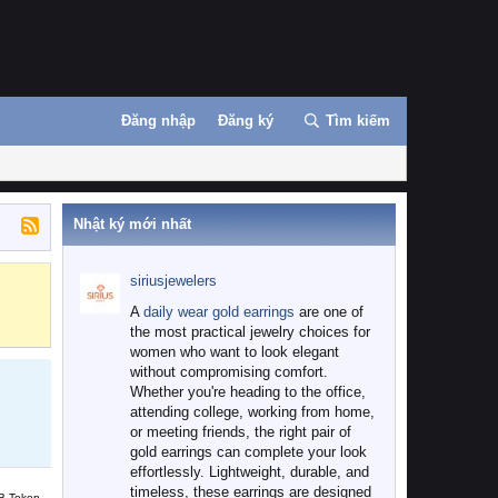
Đăng nhập
Đăng ký
Tìm kiếm
Nhật ký mới nhất
siriusjewelers
Binance
MEXC
A
daily wear gold earrings
are one of
the most practical jewelry choices for
women who want to look elegant
without compromising comfort.
Whether you're heading to the office,
attending college, working from home,
or meeting friends, the right pair of
gold earrings can complete your look
effortlessly. Lightweight, durable, and
timeless, these earrings are designed
B Token