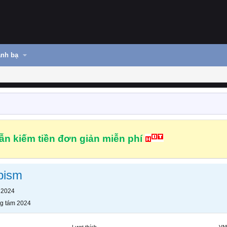
nh bạ
n kiếm tiền đơn giản miễn phí
pism
 2024
g tám 2024
Lượt thích
VN