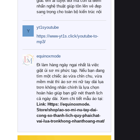
giác êm ái tuyệt đối mà còn là điểm
nhấn nghệ thuật giúp tôn lên vẻ đẹp
sang trọng cho toàn bộ kiến trúc nội
thất.
yt1syoutube
Tuy nhiên, giữa thị trường đa dạng
Y
với vô vàn thương hiệu và mẫu mã
https://www-yt1s.click/youtube-to-
như hiện nay, làm thế nào để chọn
mp3/
được những bộ chăn ga gối đệm cao
cấp thực sự chất lượng, phù hợp với
equinoxmode
khí hậu và nhu cầu sử dụng của gia
đình? Hãy cùng chúng tôi đi tìm lời
Đi làm hàng ngày ngại nhất là việc
giải đáp chi tiết qua bài viết dưới đây.
giặt ủi sơ mi phức tạp. Nếu bạn đang
tìm một chiếc áo vừa chỉn chu, vừa
1. Tại sao các gia đình hiện đại lại ưa
mềm mát thì áo sơ mi nữ tay dài lụa
chuộng chăn ga gối đệm cao cấp?
trơn không nhăn chính là lựa chọn
hoàn hảo giúp bạn giữ nét thanh lịch
Khác với các dòng sản phẩm thông
cả ngày dài. Xem chi tiết mẫu áo tại:
thường, những bộ chăn ga gối đệm
Link: Https: //equinoxmode.
cao cấp trải qua quy trình sản xuất
Store/shop/ao-so-mi-nu-tay-dai-
nghiêm ngặt từ khâu chọn lọc nguyên
cong-so-thanh-lich-quy-phaichat-
liệu tự nhiên đến công nghệ dệt
vai-lua-tronkhong-nhanthoang-mat/
nhuộm hiện đại không chứa hóa chất
độc hại. Khi sử dụng dòng sản phẩm
này, bạn sẽ cảm nhận rõ rệt sự khác