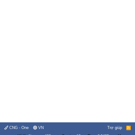
CNG - One
VN
Trợ giúp
R
S