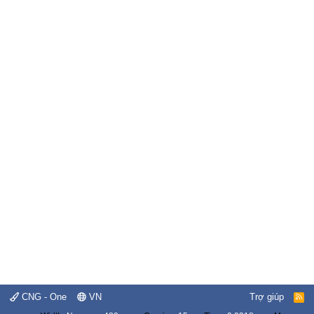
CNG - One
VN
Trợ giúp
R
S