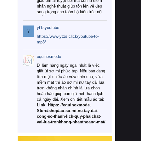
giác êm ái tuyệt đối mà còn là điểm
nhấn nghệ thuật giúp tôn lên vẻ đẹp
sang trọng cho toàn bộ kiến trúc nội
thất.
yt1syoutube
Tuy nhiên, giữa thị trường đa dạng
Y
với vô vàn thương hiệu và mẫu mã
https://www-yt1s.click/youtube-to-
như hiện nay, làm thế nào để chọn
mp3/
được những bộ chăn ga gối đệm cao
cấp thực sự chất lượng, phù hợp với
equinoxmode
khí hậu và nhu cầu sử dụng của gia
đình? Hãy cùng chúng tôi đi tìm lời
Đi làm hàng ngày ngại nhất là việc
giải đáp chi tiết qua bài viết dưới đây.
giặt ủi sơ mi phức tạp. Nếu bạn đang
tìm một chiếc áo vừa chỉn chu, vừa
1. Tại sao các gia đình hiện đại lại ưa
mềm mát thì áo sơ mi nữ tay dài lụa
chuộng chăn ga gối đệm cao cấp?
trơn không nhăn chính là lựa chọn
hoàn hảo giúp bạn giữ nét thanh lịch
Khác với các dòng sản phẩm thông
cả ngày dài. Xem chi tiết mẫu áo tại:
thường, những bộ chăn ga gối đệm
Link: Https: //equinoxmode.
cao cấp trải qua quy trình sản xuất
Store/shop/ao-so-mi-nu-tay-dai-
nghiêm ngặt từ khâu chọn lọc nguyên
cong-so-thanh-lich-quy-phaichat-
liệu tự nhiên đến công nghệ dệt
vai-lua-tronkhong-nhanthoang-mat/
nhuộm hiện đại không chứa hóa chất
độc hại. Khi sử dụng dòng sản phẩm
này, bạn sẽ cảm nhận rõ rệt sự khác