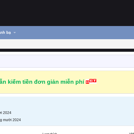
nh bạ
n kiếm tiền đơn giản miễn phí
i 2024
g mười 2024
Lượt thích
VN