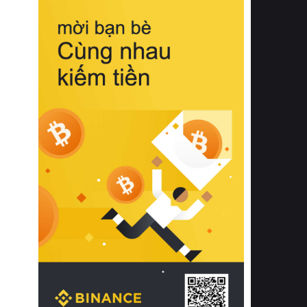
biệt từ bề mặt vải mềm mịn, khả năng
thoáng khí tuyệt vời cho đến độ đàn
hồi chuẩn xác của phần đệm nâng đỡ
cột sống.
Bên cạnh đó, việc lựa chọn các dòng
sản phẩm đạt chuẩn chất lượng quốc
tế còn giúp ngăn ngừa tình trạng kích
ứng da, hạn chế sự phát triển của vi
khuẩn và nấm mốc trong điều kiện
thời tiết nóng ẩm. Bạn có thể tìm hiểu
thêm các nghiên cứu khoa học về tác
động của giấc ngủ và môi trường
phòng ngủ đối với sức khỏe con
người tại Sleep Foundation (External
Link) để có cái nhìn toàn diện hơn.
2. Các tiêu chí vàng khi lựa chọn
chăn ga gối đệm cao cấp cho phòng
ngủ
Để sở hữu một bộ chăn ga gối đệm
cao cấp hoàn hảo cả về thẩm mỹ lẫn
công năng, người tiêu dùng cần cân
nhắc kỹ lưỡng các tiêu chí quan trọng