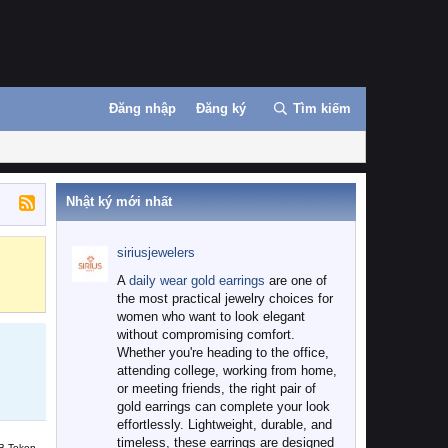
Đăng nhập
Đăng ký
Tìm kiếm
Nhật ký mới nhất
siriusjewelers
Binance
MEXC
A
daily wear gold earrings
are one of
the most practical jewelry choices for
women who want to look elegant
without compromising comfort.
Whether you're heading to the office,
attending college, working from home,
or meeting friends, the right pair of
gold earrings can complete your look
effortlessly. Lightweight, durable, and
timeless, these earrings are designed
B Token