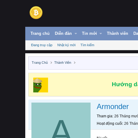
Trang chủ
Diễn đàn
Tin mới
Thành viên
Da
Đang truy cập
Nhật ký mới
Tìm kiếm
Trang Chủ
Thành Viên
Hướng dẫ
Armonder
A
Tham gia
26 Tháng mườ
Hoạt động cuối
26 Thán
Bài viết