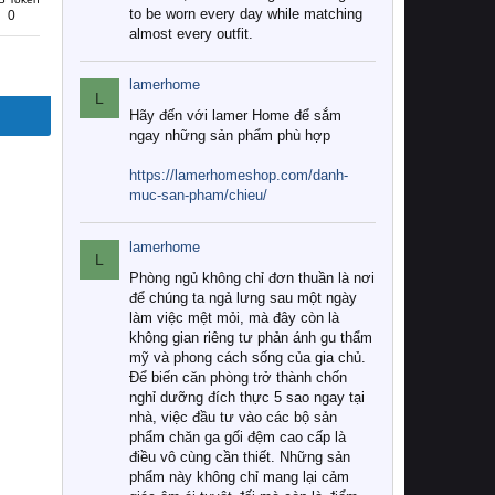
to be worn every day while matching
0
almost every outfit.
lamerhome
L
Hãy đến với lamer Home để sắm
ngay những sản phẩm phù hợp
https://lamerhomeshop.com/danh-
muc-san-pham/chieu/
lamerhome
L
Phòng ngủ không chỉ đơn thuần là nơi
để chúng ta ngả lưng sau một ngày
làm việc mệt mỏi, mà đây còn là
không gian riêng tư phản ánh gu thẩm
mỹ và phong cách sống của gia chủ.
Để biến căn phòng trở thành chốn
nghỉ dưỡng đích thực 5 sao ngay tại
nhà, việc đầu tư vào các bộ sản
phẩm chăn ga gối đệm cao cấp là
điều vô cùng cần thiết. Những sản
phẩm này không chỉ mang lại cảm