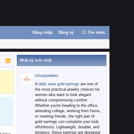
Đăng nhập
Đăng ký
Tìm kiếm
Nhật ký mới nhất
siriusjewelers
Binance
MEXC
A
daily wear gold earrings
are one of
the most practical jewelry choices for
women who want to look elegant
without compromising comfort.
Whether you're heading to the office,
attending college, working from home,
or meeting friends, the right pair of
gold earrings can complete your look
effortlessly. Lightweight, durable, and
timeless, these earrings are designed
B Token