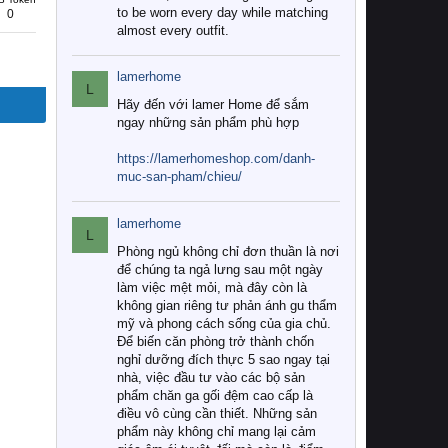
to be worn every day while matching
0
almost every outfit.
lamerhome
L
Hãy đến với lamer Home để sắm
ngay những sản phẩm phù hợp
https://lamerhomeshop.com/danh-
muc-san-pham/chieu/
lamerhome
L
Phòng ngủ không chỉ đơn thuần là nơi
để chúng ta ngả lưng sau một ngày
làm việc mệt mỏi, mà đây còn là
không gian riêng tư phản ánh gu thẩm
mỹ và phong cách sống của gia chủ.
Để biến căn phòng trở thành chốn
nghỉ dưỡng đích thực 5 sao ngay tại
nhà, việc đầu tư vào các bộ sản
phẩm chăn ga gối đệm cao cấp là
điều vô cùng cần thiết. Những sản
phẩm này không chỉ mang lại cảm