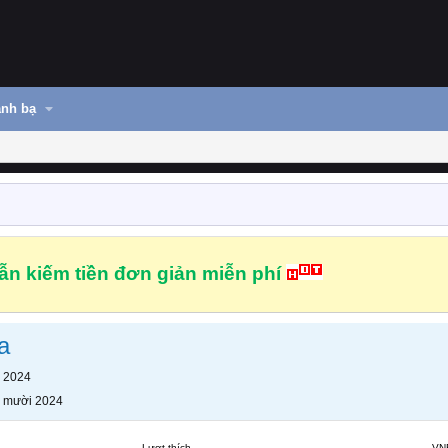
nh bạ
n kiếm tiền đơn giản miễn phí
a
 2024
 mười 2024
Lượt thích
VN