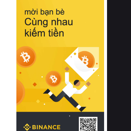
biệt từ bề mặt vải mềm mịn, khả năng
thoáng khí tuyệt vời cho đến độ đàn
hồi chuẩn xác của phần đệm nâng đỡ
cột sống.
Bên cạnh đó, việc lựa chọn các dòng
sản phẩm đạt chuẩn chất lượng quốc
tế còn giúp ngăn ngừa tình trạng kích
ứng da, hạn chế sự phát triển của vi
khuẩn và nấm mốc trong điều kiện
thời tiết nóng ẩm. Bạn có thể tìm hiểu
thêm các nghiên cứu khoa học về tác
động của giấc ngủ và môi trường
phòng ngủ đối với sức khỏe con
người tại Sleep Foundation (External
Link) để có cái nhìn toàn diện hơn.
2. Các tiêu chí vàng khi lựa chọn
chăn ga gối đệm cao cấp cho phòng
ngủ
Để sở hữu một bộ chăn ga gối đệm
cao cấp hoàn hảo cả về thẩm mỹ lẫn
công năng, người tiêu dùng cần cân
nhắc kỹ lưỡng các tiêu chí quan trọng