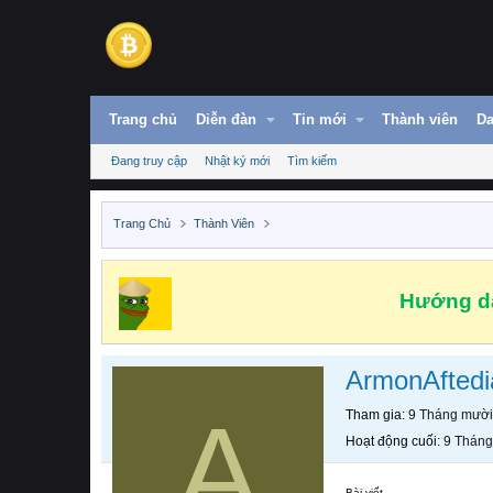
Trang chủ
Diễn đàn
Tin mới
Thành viên
Da
Đang truy cập
Nhật ký mới
Tìm kiếm
Trang Chủ
Thành Viên
Hướng dẫ
ArmonAftedi
A
Tham gia
9 Tháng mười
Hoạt động cuối
9 Tháng
Bài viết