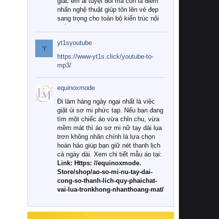
giác êm ái tuyệt đối mà còn là điểm
nhấn nghệ thuật giúp tôn lên vẻ đẹp
sang trọng cho toàn bộ kiến trúc nội
thất.
yt1syoutube
Tuy nhiên, giữa thị trường đa dạng
Y
với vô vàn thương hiệu và mẫu mã
https://www-yt1s.click/youtube-to-
như hiện nay, làm thế nào để chọn
mp3/
được những bộ chăn ga gối đệm cao
cấp thực sự chất lượng, phù hợp với
equinoxmode
khí hậu và nhu cầu sử dụng của gia
đình? Hãy cùng chúng tôi đi tìm lời
Đi làm hàng ngày ngại nhất là việc
giải đáp chi tiết qua bài viết dưới đây.
giặt ủi sơ mi phức tạp. Nếu bạn đang
tìm một chiếc áo vừa chỉn chu, vừa
1. Tại sao các gia đình hiện đại lại ưa
mềm mát thì áo sơ mi nữ tay dài lụa
chuộng chăn ga gối đệm cao cấp?
trơn không nhăn chính là lựa chọn
hoàn hảo giúp bạn giữ nét thanh lịch
Khác với các dòng sản phẩm thông
cả ngày dài. Xem chi tiết mẫu áo tại:
thường, những bộ chăn ga gối đệm
Link: Https: //equinoxmode.
cao cấp trải qua quy trình sản xuất
Store/shop/ao-so-mi-nu-tay-dai-
nghiêm ngặt từ khâu chọn lọc nguyên
cong-so-thanh-lich-quy-phaichat-
liệu tự nhiên đến công nghệ dệt
vai-lua-tronkhong-nhanthoang-mat/
nhuộm hiện đại không chứa hóa chất
độc hại. Khi sử dụng dòng sản phẩm
này, bạn sẽ cảm nhận rõ rệt sự khác