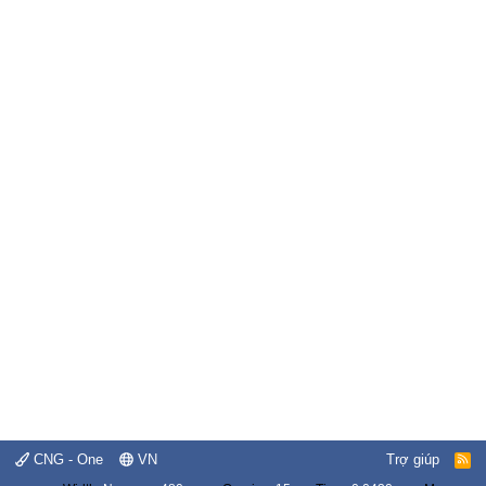
CNG - One
VN
Trợ giúp
R
S