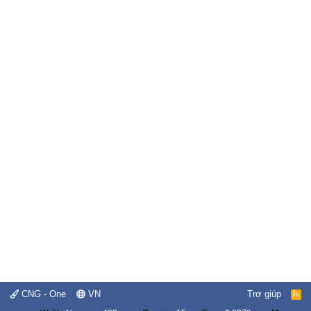
CNG - One
VN
Trợ giúp
R
S