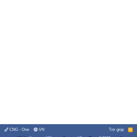
CNG - One
VN
Trợ giúp
R
S