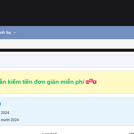
nh bạ
n kiếm tiền đơn giản miễn phí
p
 2024
 mười 2024
Lượt thích
VN