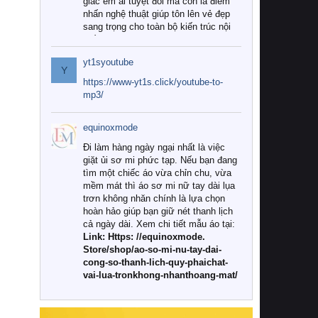
giác êm ái tuyệt đối mà còn là điểm
nhấn nghệ thuật giúp tôn lên vẻ đẹp
sang trọng cho toàn bộ kiến trúc nội
thất.
yt1syoutube
Tuy nhiên, giữa thị trường đa dạng
Y
với vô vàn thương hiệu và mẫu mã
https://www-yt1s.click/youtube-to-
như hiện nay, làm thế nào để chọn
mp3/
được những bộ chăn ga gối đệm cao
cấp thực sự chất lượng, phù hợp với
equinoxmode
khí hậu và nhu cầu sử dụng của gia
đình? Hãy cùng chúng tôi đi tìm lời
Đi làm hàng ngày ngại nhất là việc
giải đáp chi tiết qua bài viết dưới đây.
giặt ủi sơ mi phức tạp. Nếu bạn đang
tìm một chiếc áo vừa chỉn chu, vừa
1. Tại sao các gia đình hiện đại lại ưa
mềm mát thì áo sơ mi nữ tay dài lụa
chuộng chăn ga gối đệm cao cấp?
trơn không nhăn chính là lựa chọn
hoàn hảo giúp bạn giữ nét thanh lịch
Khác với các dòng sản phẩm thông
cả ngày dài. Xem chi tiết mẫu áo tại:
thường, những bộ chăn ga gối đệm
Link: Https: //equinoxmode.
cao cấp trải qua quy trình sản xuất
Store/shop/ao-so-mi-nu-tay-dai-
nghiêm ngặt từ khâu chọn lọc nguyên
cong-so-thanh-lich-quy-phaichat-
liệu tự nhiên đến công nghệ dệt
vai-lua-tronkhong-nhanthoang-mat/
nhuộm hiện đại không chứa hóa chất
độc hại. Khi sử dụng dòng sản phẩm
này, bạn sẽ cảm nhận rõ rệt sự khác