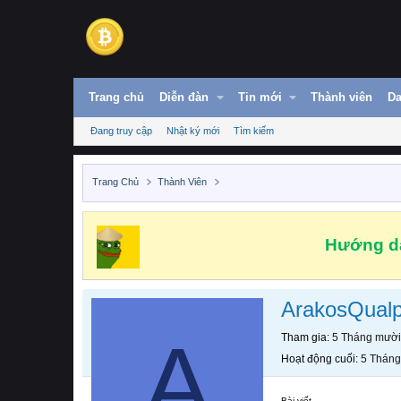
Trang chủ
Diễn đàn
Tin mới
Thành viên
Da
Đang truy cập
Nhật ký mới
Tìm kiếm
Trang Chủ
Thành Viên
Hướng dẫ
ArakosQual
A
Tham gia
5 Tháng mười
Hoạt động cuối
5 Tháng
Bài viết