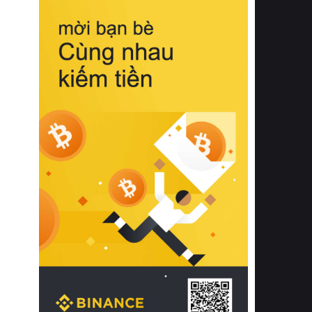
biệt từ bề mặt vải mềm mịn, khả năng
thoáng khí tuyệt vời cho đến độ đàn
hồi chuẩn xác của phần đệm nâng đỡ
cột sống.
Bên cạnh đó, việc lựa chọn các dòng
sản phẩm đạt chuẩn chất lượng quốc
tế còn giúp ngăn ngừa tình trạng kích
ứng da, hạn chế sự phát triển của vi
khuẩn và nấm mốc trong điều kiện
thời tiết nóng ẩm. Bạn có thể tìm hiểu
thêm các nghiên cứu khoa học về tác
động của giấc ngủ và môi trường
phòng ngủ đối với sức khỏe con
người tại Sleep Foundation (External
Link) để có cái nhìn toàn diện hơn.
2. Các tiêu chí vàng khi lựa chọn
chăn ga gối đệm cao cấp cho phòng
ngủ
Để sở hữu một bộ chăn ga gối đệm
cao cấp hoàn hảo cả về thẩm mỹ lẫn
công năng, người tiêu dùng cần cân
nhắc kỹ lưỡng các tiêu chí quan trọng