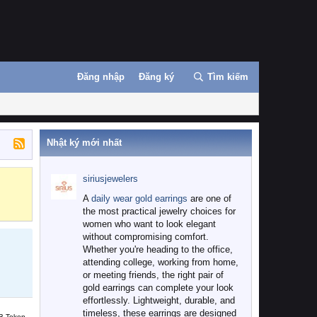
Đăng nhập
Đăng ký
Tìm kiếm
Nhật ký mới nhất
siriusjewelers
Binance
MEXC
A
daily wear gold earrings
are one of
the most practical jewelry choices for
women who want to look elegant
without compromising comfort.
Whether you're heading to the office,
attending college, working from home,
or meeting friends, the right pair of
gold earrings can complete your look
effortlessly. Lightweight, durable, and
timeless, these earrings are designed
B Token