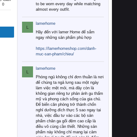
to be worn every day while matching
0
almost every outfit.
lamerhome
L
Hãy đến với lamer Home để sắm
ngay những sản phẩm phù hợp
https://lamerhomeshop.com/danh-
muc-san-pham/chieu/
lamerhome
L
Phòng ngủ không chỉ đơn thuần là nơi
để chúng ta ngả lưng sau một ngày
làm việc mệt mỏi, mà đây còn là
không gian riêng tư phản ánh gu thẩm
mỹ và phong cách sống của gia chủ.
Để biến căn phòng trở thành chốn
nghỉ dưỡng đích thực 5 sao ngay tại
nhà, việc đầu tư vào các bộ sản
phẩm chăn ga gối đệm cao cấp là
điều vô cùng cần thiết. Những sản
phẩm này không chỉ mang lại cảm