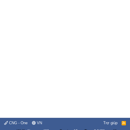
CNG - One
VN
Trợ giúp
R
S