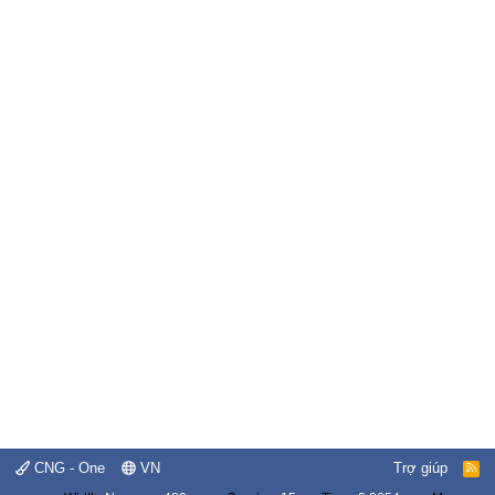
CNG - One
VN
Trợ giúp
R
S