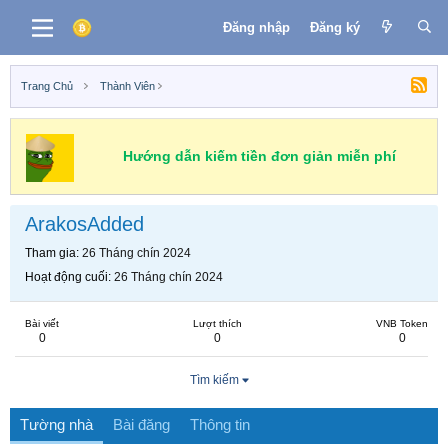
Đăng nhập
Đăng ký
Trang Chủ
Thành Viên
Hướng dẫn kiếm tiền đơn giản miễn phí
ArakosAdded
Tham gia
26 Tháng chín 2024
Hoạt động cuối
26 Tháng chín 2024
Bài viết
Lượt thích
VNB Token
0
0
0
Tìm kiếm
Tường nhà
Bài đăng
Thông tin