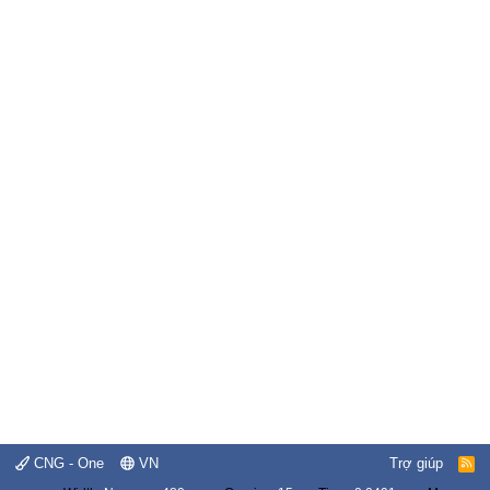
CNG - One
VN
Trợ giúp
R
S