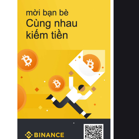
biệt từ bề mặt vải mềm mịn, khả năng
thoáng khí tuyệt vời cho đến độ đàn
hồi chuẩn xác của phần đệm nâng đỡ
cột sống.
Bên cạnh đó, việc lựa chọn các dòng
sản phẩm đạt chuẩn chất lượng quốc
tế còn giúp ngăn ngừa tình trạng kích
ứng da, hạn chế sự phát triển của vi
khuẩn và nấm mốc trong điều kiện
thời tiết nóng ẩm. Bạn có thể tìm hiểu
thêm các nghiên cứu khoa học về tác
động của giấc ngủ và môi trường
phòng ngủ đối với sức khỏe con
người tại Sleep Foundation (External
Link) để có cái nhìn toàn diện hơn.
2. Các tiêu chí vàng khi lựa chọn
chăn ga gối đệm cao cấp cho phòng
ngủ
Để sở hữu một bộ chăn ga gối đệm
cao cấp hoàn hảo cả về thẩm mỹ lẫn
công năng, người tiêu dùng cần cân
nhắc kỹ lưỡng các tiêu chí quan trọng