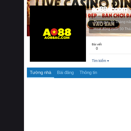
ao88accom
Tham gia
30 Tháng n
Hoạt động cuối
30 Thá
Bài viết
0
Tìm kiếm
Tường nhà
Bài đăng
Thông tin