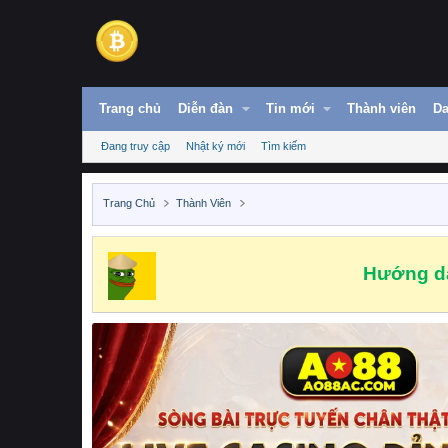
Trang chủ
Diễn đàn
Tin mới
Thành viên
Da
Đang truy cập
Nhật ký mới
Tìm kiếm
Trang Chủ
Thành Viên
Hướng dẫ