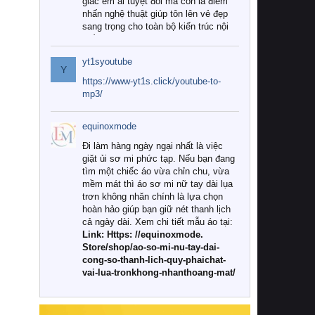
giác êm ái tuyệt đối mà còn là điểm
nhấn nghệ thuật giúp tôn lên vẻ đẹp
sang trọng cho toàn bộ kiến trúc nội
thất.
yt1syoutube
Tuy nhiên, giữa thị trường đa dạng
Y
với vô vàn thương hiệu và mẫu mã
https://www-yt1s.click/youtube-to-
như hiện nay, làm thế nào để chọn
mp3/
được những bộ chăn ga gối đệm cao
cấp thực sự chất lượng, phù hợp với
equinoxmode
khí hậu và nhu cầu sử dụng của gia
đình? Hãy cùng chúng tôi đi tìm lời
Đi làm hàng ngày ngại nhất là việc
giải đáp chi tiết qua bài viết dưới đây.
giặt ủi sơ mi phức tạp. Nếu bạn đang
tìm một chiếc áo vừa chỉn chu, vừa
1. Tại sao các gia đình hiện đại lại ưa
mềm mát thì áo sơ mi nữ tay dài lụa
chuộng chăn ga gối đệm cao cấp?
trơn không nhăn chính là lựa chọn
hoàn hảo giúp bạn giữ nét thanh lịch
Khác với các dòng sản phẩm thông
cả ngày dài. Xem chi tiết mẫu áo tại:
thường, những bộ chăn ga gối đệm
Link: Https: //equinoxmode.
cao cấp trải qua quy trình sản xuất
Store/shop/ao-so-mi-nu-tay-dai-
nghiêm ngặt từ khâu chọn lọc nguyên
cong-so-thanh-lich-quy-phaichat-
liệu tự nhiên đến công nghệ dệt
vai-lua-tronkhong-nhanthoang-mat/
nhuộm hiện đại không chứa hóa chất
độc hại. Khi sử dụng dòng sản phẩm
này, bạn sẽ cảm nhận rõ rệt sự khác