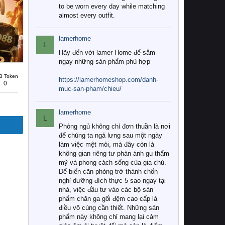
to be worn every day while matching
almost every outfit.
lamerhome
L
Hãy đến với lamer Home để sắm
ngay những sản phẩm phù hợp
B Token
https://lamerhomeshop.com/danh-
0
muc-san-pham/chieu/
lamerhome
L
Phòng ngủ không chỉ đơn thuần là nơi
để chúng ta ngả lưng sau một ngày
làm việc mệt mỏi, mà đây còn là
không gian riêng tư phản ánh gu thẩm
mỹ và phong cách sống của gia chủ.
Để biến căn phòng trở thành chốn
nghỉ dưỡng đích thực 5 sao ngay tại
nhà, việc đầu tư vào các bộ sản
phẩm chăn ga gối đệm cao cấp là
điều vô cùng cần thiết. Những sản
phẩm này không chỉ mang lại cảm