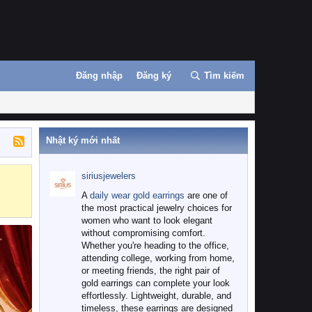
Đăng nhập
Đăng ký
Tìm kiếm
Nhật ký mới nhất
siriusjewelers
Binance
MEXC
A
daily wear gold earrings
are one of
the most practical jewelry choices for
women who want to look elegant
without compromising comfort.
Whether you're heading to the office,
attending college, working from home,
or meeting friends, the right pair of
gold earrings can complete your look
effortlessly. Lightweight, durable, and
timeless, these earrings are designed