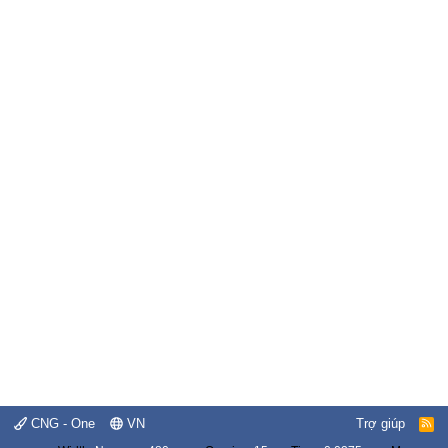
CNG - One
VN
Trợ giúp
R
S