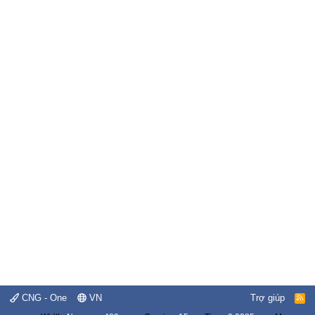
CNG - One
VN
Trợ giúp
R
S