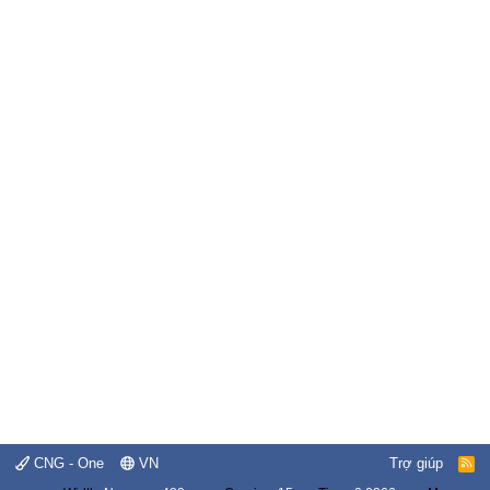
CNG - One
VN
Trợ giúp
R
S